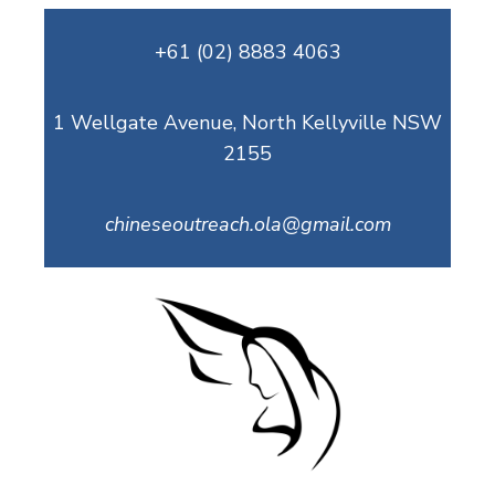
跳
+61 (02) 8883 4063
至
内
容
1 Wellgate Avenue, North Kellyville NSW
2155
chineseoutreach.ola@gmail.com